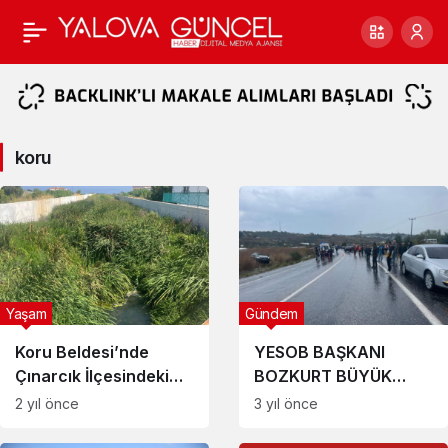
koru
Haberleri
koru
Yaşam
Gündem
Koru Beldesi’nde
YESOB BAŞKANI
Çınarcık İlçesindeki
BOZKURT BÜYÜK
Dere Tehlike Saçıyor
TEHLİKE ATLATTI
2 yıl önce
3 yıl önce