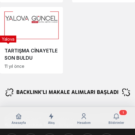
Yalova
TARTIŞMA CİNAYETLE
SON BULDU
11 yıl önce
1
Copyright © 2026 , Tüm Hakları Yalova Güncel Haber Aittir !
Anasayfa
Akış
Hesabım
Bildirimler
Künye
Sorumluluk Reddi
İletişim