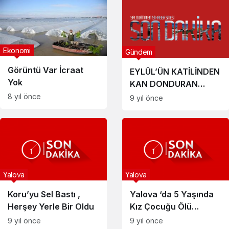
Ekonomi
Gündem
Görüntü Var İcraat
EYLÜL’ÜN KATİLİNDEN
Yok
KAN DONDURAN
İFADE
8 yıl önce
9 yıl önce
Yalova
Yalova
Koru’yu Sel Bastı ,
Yalova ‘da 5 Yaşında
Herşey Yerle Bir Oldu
Kız Çocuğu Ölü
Bulundu
9 yıl önce
9 yıl önce