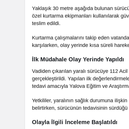
Yaklaşık 30 metre aşağıda bulunan sürücüy
Gündem
özel kurtarma ekipmanları kullanılarak güven
Siyaset
Yalova’da Park
teslim edildi.
Tartışması Sosyal
Yalova Bel
Kurtarma çalışmalarını takip eden vatandaş
Medyada Büyük Yankı
Meclisi’nde
karşılarken, olay yerinde kısa süreli hareke
Uyandırdı
Dönemeç
İlk Müdahale Olay Yerinde Yapıldı
Vadiden çıkarılan yaralı sürücüye 112 Acil 
gerçekleştirildi. Yapılan ilk değerlendirmel
tedavi amacıyla Yalova Eğitim ve Araştırm
Yetkililer, yaralının sağlık durumuna ilişk
belirtirken, sürücünün tedavisinin sürdüğü 
Olayla İlgili İnceleme Başlatıldı