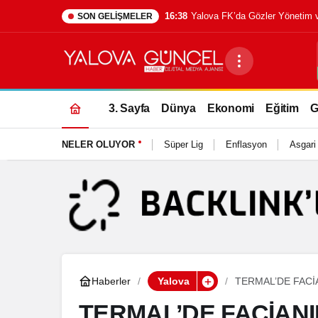
16:38
Yalova FK’da Gözler Yönetim 
SON GELIŞMELER
3. Sayfa
Dünya
Ekonomi
Eğitim
G
NELER OLUYOR
Süper Lig
Enflasyon
Asgari
Haberler
Yalova
TERMAL’DE FACİ
METRELİK VADİD
TERMAL’DE FACİANI