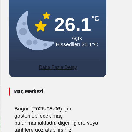
Sistem Modu
Sistem modunu seçin.
26.1
°C
Açık
Hissedilen 26.1°C
Daha Fazla Detay
Maç Merkezi
Bugün (2026-08-06) için
gösterilebilecek maç
bulunmamaktadır, diğer liglere veya
tarihlere göz atabilirsiniz.