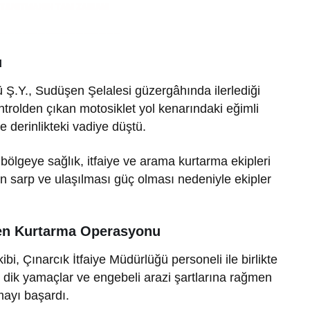
u
ü Ş.Y., Sudüşen Şelalesi güzergâhında ilerlediği
ntrolden çıkan motosiklet yol kenarındaki eğimli
 derinlikteki vadiye düştü.
bölgeye sağlık, itfaiye ve arama kurtarma ekipleri
ın sarp ve ulaşılması güç olması nedeniyle ekipler
sen Kurtarma Operasyonu
bi, Çınarcık İtfaiye Müdürlüğü personeli ile birlikte
r, dik yamaçlar ve engebeli arazi şartlarına rağmen
ayı başardı.