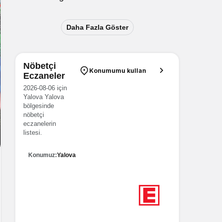
Daha Fazla Göster
Nöbetçi
Konumumu kullan
Eczaneler
2026-08-06 için
Yalova Yalova
bölgesinde
nöbetçi
eczanelerin
listesi.
Konumuz:
Yalova
6
Nöbetçi eczane
Yalova