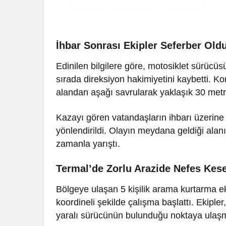
İhbar Sonrası Ekipler Seferber Old
Edinilen bilgilere göre, motosiklet sürücüs
sırada direksiyon hakimiyetini kaybetti. Ko
alandan aşağı savrularak yaklaşık 30 metre
Kazayı gören vatandaşların ihbarı üzerine 
yönlendirildi. Olayın meydana geldiği alan
zamanla yarıştı.
Termal’de Zorlu Arazide Nefes Ke
Bölgeye ulaşan 5 kişilik arama kurtarma eki
koordineli şekilde çalışma başlattı. Ekiple
yaralı sürücünün bulunduğu noktaya ulaşm