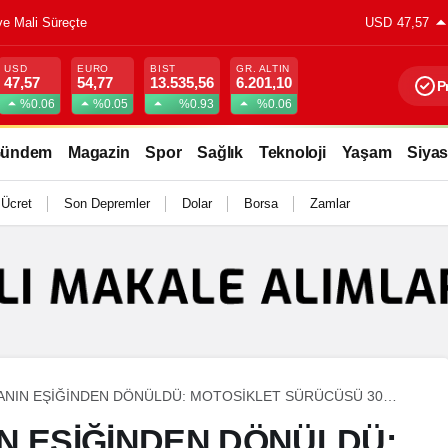
ve Mali Süreçte
USD
47,57
USD
EURO
BIST
GR. ALTIN
47,57
54,77
13.535,56
6.201,10
P
%0.06
%0.05
%0.93
%0.06
ündem
Magazin
Spor
Sağlık
Teknoloji
Yaşam
Siyas
 Ücret
Son Depremler
Dolar
Borsa
Zamlar
ANIN EŞİĞİNDEN DÖNÜLDÜ: MOTOSİKLET SÜRÜCÜSÜ 30
EN KURTARILDI
N EŞİĞİNDEN DÖNÜLDÜ: