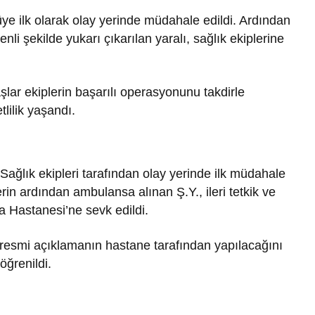
e ilk olarak olay yerinde müdahale edildi. Ardından
li şekilde yukarı çıkarılan yaralı, sağlık ekiplerine
Hava Durumu
ediye
lar ekiplerin başarılı operasyonunu takdirle
 Kritik
Yalova’da Eyyam-ı Bahur
tlilik yaşandı.
Etkisini Gösteriyor
Sağlık ekipleri tarafından olay yerinde ilk müdahale
erin ardından ambulansa alınan Ş.Y., ileri tetkik ve
a Hastanesi’ne sevk edildi.
in resmi açıklamanın hastane tarafından yapılacağını
öğrenildi.