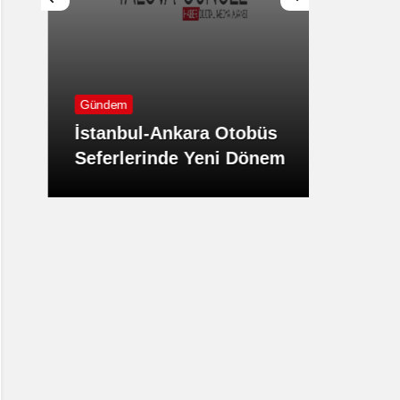
Günde
Gündem
TBMM 
İstanbul-Ankara Otobüs
Komis
Seferlerinde Yeni Dönem
Öneri