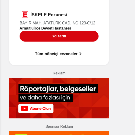
UMUT Eczanesi
İSK
HÜRRİYET MAH. BAĞDAT CAD. NO:32/3
BAYIR MAH
Armutlu İlç
Ara
Yol tarifi
Tüm nöbetçi eczaneler
Reklam
Sponsor Reklam