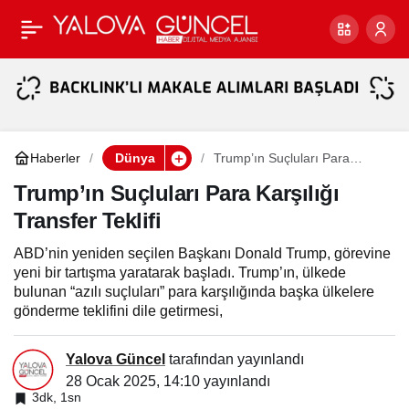
Burger ve King’in
Paylaş
Evlilikleri Viral Bir
Fenomene Dönüştü
Haberler
Dünya
Trump’ın Suçluları Para
Karşılığı Transfer Teklifi
Trump’ın Suçluları Para Karşılığı
Transfer Teklifi
ABD’nin yeniden seçilen Başkanı Donald Trump, görevine
yeni bir tartışma yaratarak başladı. Trump’ın, ülkede
bulunan “azılı suçluları” para karşılığında başka ülkelere
gönderme teklifini dile getirmesi,
Yalova Güncel
tarafından yayınlandı
28 Ocak 2025, 14:10
yayınlandı
3dk, 1sn