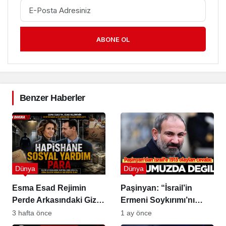
ABONE OL
Benzer Haberler
Dünya
Dünya
Esma Esad Rejimin
Paşinyan: “İsrail’in
Perde Arkasındaki Gizli
Ermeni Soykırımı’nı
Güç
Tanımayacağız”
3 hafta önce
1 ay önce