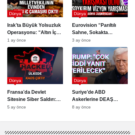
Dünya
Dünya
Irak’ta Büyük Yolsuzluk
Eurovision “Parıltılı
Operasyonu: “Altın İç
Sahne, Sokakta
Çamaşırı”
Soykırım Tepkisi”
1 ay önce
3 ay önce
Dünya
Dünya
Fransa’da Devlet
Suriye’de ABD
Sitesine Siber Saldırı:
Askerlerine DEAŞ
1,2 Milyon Kişinin
Saldırısı: 2 Asker ve 1
5 ay önce
8 ay önce
Finansal Verileri
Tercüman Hayatını
Tehlikede
Kaybetti