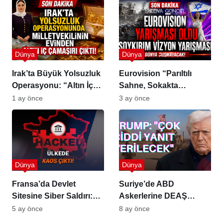
Dünya
Dünya
Irak’ta Büyük Yolsuzluk
Eurovision “Parıltılı
Operasyonu: “Altın İç
Sahne, Sokakta
Çamaşırı”
Soykırım Tepkisi”
1 ay önce
3 ay önce
Dünya
Dünya
Fransa’da Devlet
Suriye’de ABD
Sitesine Siber Saldırı:
Askerlerine DEAŞ
1,2 Milyon Kişinin
Saldırısı: 2 Asker ve 1
5 ay önce
8 ay önce
Finansal Verileri
Tercüman Hayatını