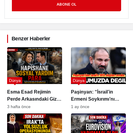
ABONE OL
Benzer Haberler
Dünya
Dünya
Esma Esad Rejimin
Paşinyan: “İsrail’in
Perde Arkasındaki Gizli
Ermeni Soykırımı’nı
Güç
Tanımayacağız”
3 hafta önce
1 ay önce