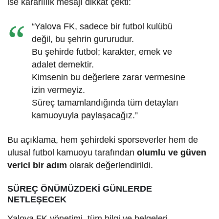
ise kararlılık mesajı dikkat çekti:
“Yalova FK, sadece bir futbol kulübü
değil, bu şehrin gururudur.
Bu şehirde futbol; karakter, emek ve
adalet demektir.
Kimsenin bu değerlere zarar vermesine
izin vermeyiz.
Süreç tamamlandığında tüm detayları
kamuoyuyla paylaşacağız.”
Bu açıklama, hem şehirdeki sporseverler hem de
ulusal futbol kamuoyu tarafından
olumlu ve güven
verici bir adım
olarak değerlendirildi.
SÜREÇ ÖNÜMÜZDEKİ GÜNLERDE
NETLEŞECEK
Yalova FK yönetimi, tüm bilgi ve belgeleri