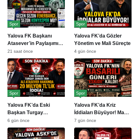
Spor
Spor
Yalova FK Başkanı
Yalova FK’da Gözler
Atasever’in Paylaşımı
Yönetim ve Mali Süreçte
Gündem Oldu
21 saat önce
4 gün önce
Spor
Spor
Yalova FK’da Eski
Yalova FK’da Kriz
Başkan Turgay
İddiaları Büyüyor! Maaş
Zengül’den Ali Atasever
ve Esnaf Alacakları
6 gün önce
7 gün önce
Hakkında 20 Milyon
Gündemde
TL’lik İddia