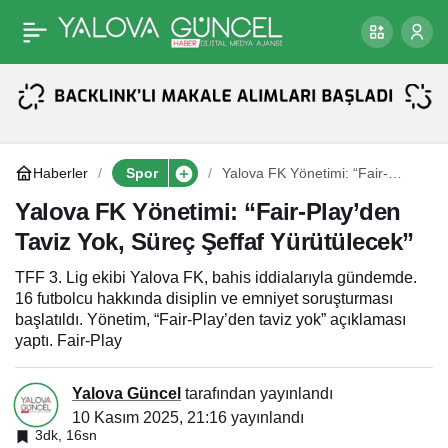
TFF 2. ve 3. Lig Maç
Paylaş
Takvimi 2 Hafta Ertelendi
Haberler
Spor
Yalova FK Yönetimi: “Fair-
Play’den Taviz Yok, Süreç
Şeffaf Yürütülecek”
Yalova FK Yönetimi: “Fair-Play’den
Taviz Yok, Süreç Şeffaf Yürütülecek”
TFF 3. Lig ekibi Yalova FK, bahis iddialarıyla gündemde.
16 futbolcu hakkında disiplin ve emniyet soruşturması
başlatıldı. Yönetim, “Fair-Play’den taviz yok” açıklaması
yaptı. Fair-Play
Yalova Güncel
tarafından yayınlandı
10 Kasım 2025, 21:16
yayınlandı
3dk, 16sn