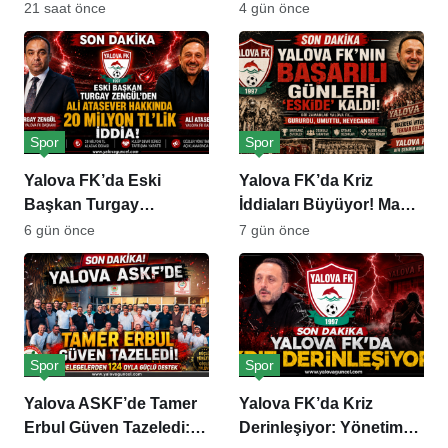
Gündem Oldu
21 saat önce
4 gün önce
Spor
Spor
Yalova FK’da Eski
Yalova FK’da Kriz
Başkan Turgay
İddiaları Büyüyor! Maaş
Zengül’den Ali Atasever
ve Esnaf Alacakları
6 gün önce
7 gün önce
Hakkında 20 Milyon
Gündemde
TL’lik İddia
Spor
Spor
Yalova ASKF’de Tamer
Yalova FK’da Kriz
Erbul Güven Tazeledi:
Derinleşiyor: Yönetim