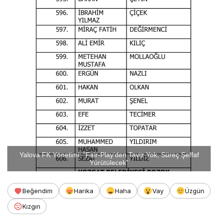
Yalova FK Yönetimi: “Fair-Play’den Taviz Yok, Süreç Şeffaf
Yürütülecek”
Beğendim
Harika
Haha
Vay
Üzgün
Kızgın