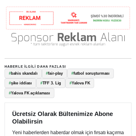
HABERLE ILGILI DAHA FAZLASI
#
bahis skandalı
#
fair-play
#
futbol soruşturması
#
şike iddiası
#
TFF 3. Lig
#
Yalova FK
#
Yalova FK açıklaması
Ücretsiz Olarak Bültenimize Abone
Olabilirsin
Yeni haberlerden haberdar olmak için fırsatı kaçırma