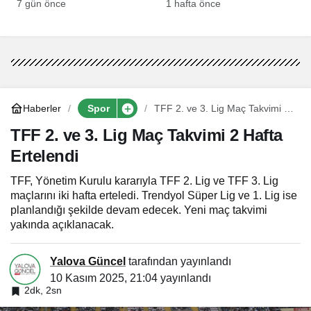
Delegelerden Büyük
Değişiklikleri, Maaş
7 gün önce
1 hafta önce
Destek
İddiaları ve Taraftar
Tepkisi
Haberler
Spor
TFF 2. ve 3. Lig Maç Takvimi 2
Hafta Ertelendi
TFF 2. ve 3. Lig Maç Takvimi 2 Hafta
Ertelendi
TFF, Yönetim Kurulu kararıyla TFF 2. Lig ve TFF 3. Lig
maçlarını iki hafta erteledi. Trendyol Süper Lig ve 1. Lig ise
planlandığı şekilde devam edecek. Yeni maç takvimi
yakında açıklanacak.
Yalova Güncel
tarafından yayınlandı
10 Kasım 2025, 21:04
yayınlandı
2dk, 2sn