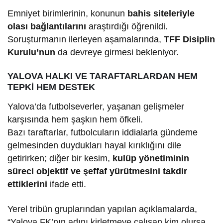
Emniyet birimlerinin, konunun
bahis siteleriyle
olası bağlantılarını
araştırdığı öğrenildi.
Soruşturmanın ilerleyen aşamalarında,
TFF Disiplin
Kurulu’nun
da devreye girmesi bekleniyor.
YALOVA HALKI VE TARAFTARLARDAN HEM
TEPKİ HEM DESTEK
Yalova’da futbolseverler, yaşanan gelişmeler
karşısında hem şaşkın hem öfkeli.
Bazı taraftarlar, futbolcuların iddialarla gündeme
gelmesinden duydukları hayal kırıklığını dile
getirirken; diğer bir kesim,
kulüp yönetiminin
süreci objektif ve şeffaf yürütmesini takdir
ettiklerini
ifade etti.
Yerel tribün gruplarından yapılan açıklamalarda,
“Yalova FK’nın adını kirletmeye çalışan kim olursa