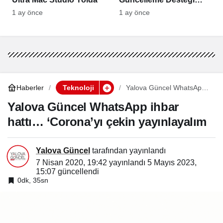
2027’ye Uzatıldı
1 ay önce
1 ay önce
Haberler
Teknoloji
Yalova Güncel WhatsApp
ihbar hattı… ‘Corona’yı
çekin yayınlayalım
Yalova Güncel WhatsApp ihbar
hattı… ‘Corona’yı çekin yayınlayalım
Yalova Güncel
tarafından yayınlandı
7 Nisan 2020, 19:42
yayınlandı
5 Mayıs 2023,
15:07
güncellendi
0dk, 35sn