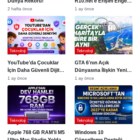
Dünya Rekoru!
R10.net’e Erişim Engeli
Kararı!
2 hafta önce
1 ay önce
Teknoloji
Teknoloji
YouTube’da Çocuklar
GTA 6’nın Açık
İçin Daha Güvenli Dijital
Dünyasına İlişkin Yeni
Deneyim
Detaylar Sızdı!
1 ay önce
1 ay önce
Teknoloji
Teknoloji
Apple 768 GB RAM’li M5
Windows 10
Ultra Mac Studio Yolda
Güncelleme Desteği