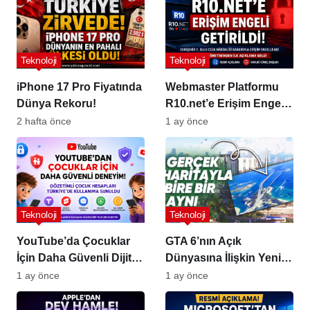
Teknoloji
Teknoloji
iPhone 17 Pro Fiyatında
Webmaster Platformu
Dünya Rekoru!
R10.net’e Erişim Engeli
Kararı!
2 hafta önce
1 ay önce
Teknoloji
Teknoloji
YouTube’da Çocuklar
GTA 6’nın Açık
İçin Daha Güvenli Dijital
Dünyasına İlişkin Yeni
Deneyim
Detaylar Sızdı!
1 ay önce
1 ay önce