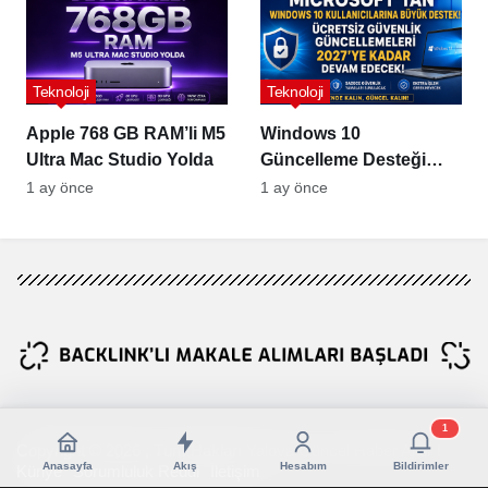
Teknoloji
Teknoloji
Apple 768 GB RAM’li M5
Windows 10
Ultra Mac Studio Yolda
Güncelleme Desteği
2027’ye Uzatıldı
1 ay önce
1 ay önce
1
Copyright © 2026 , Tüm Hakları Yalova Güncel Haber Aittir !
Anasayfa
Akış
Hesabım
Bildirimler
Künye
Sorumluluk Reddi
İletişim