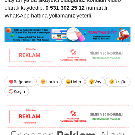
olayları ya da şikayetçi olduğunuz konuları video
olarak kaydedip,
0 531 302 25 12
numaralı
WhatsApp hattına yollamanız yeterli.
Beğendim
Harika
Haha
Vay
Üzgün
Kızgın