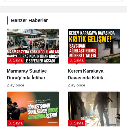
Benzer Haberler
3. Sayfa
3. Sayfa
Marmaray Suadiye
Kerem Karakaya
Durağı’nda İntihar
Davasında Kritik
Girişimi
Dönemeç: Savcıdan
2 ay önce
2 ay önce
Ağırlaştırılmış Müebbet
Talebi
3. Sayfa
3. Sayfa