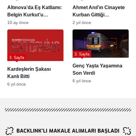
Altınova’da Eş Katliamı:
Ahmet Anıl’ın Cinayete
Belgin Kurkut’u
Kurban Gittiği
Başından Vurarak
Düşünülüyor
10 ay önce
2 yıl önce
Öldüren Koca
Tutuklandı
3. Sayfa
3. Sayfa
Genç Yaşta Yaşamına
Kardeşlerin Şakası
Son Verdi
Kanlı Bitti
6 yıl önce
6 yıl önce