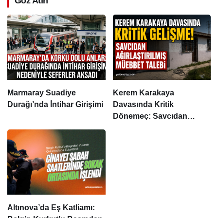
Göz Atın
Marmaray Suadiye
Kerem Karakaya
Durağı’nda İntihar Girişimi
Davasında Kritik
Dönemeç: Savcıdan
Ağırlaştırılmış Müebbet
Talebi
Altınova’da Eş Katliamı: