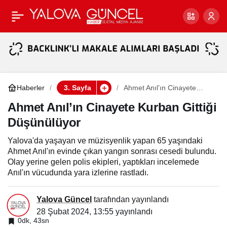
Çiftlikköy’de Yaya Feci
Paylaş
Kazada Hayatını Kaybetti
Haberler
3. Sayfa
Ahmet Anıl’ın Cinayete
Kurban Gittiği Düşünülüyor
Ahmet Anıl’ın Cinayete Kurban Gittiği
Düşünülüyor
Yalova'da yaşayan ve müzisyenlik yapan 65 yaşındaki
Ahmet Anıl'ın evinde çıkan yangın sonrası cesedi bulundu.
Olay yerine gelen polis ekipleri, yaptıkları incelemede
Anıl'ın vücudunda yara izlerine rastladı.
Yalova Güncel
tarafından yayınlandı
28 Şubat 2024, 13:55
yayınlandı
0dk, 43sn