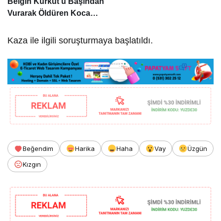
Belgin Kurkut’u Başından
Vurarak Öldüren Koca
Tutuklandı
Kaza ile ilgili soruşturmaya başlatıldı.
Beğendim
Harika
Haha
Vay
Üzgün
Kızgın