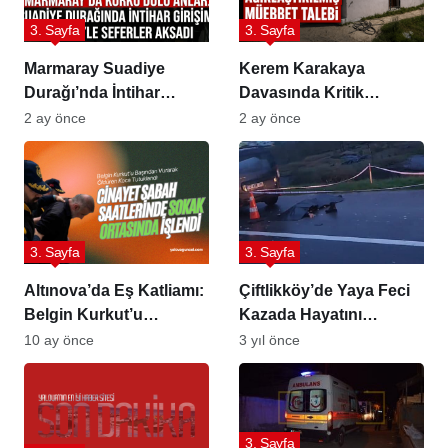
3. Sayfa
3. Sayfa
Marmaray Suadiye
Kerem Karakaya
Durağı’nda İntihar
Davasında Kritik
Girişimi
Dönemeç: Savcıdan
2 ay önce
2 ay önce
Ağırlaştırılmış Müebbet
Talebi
3. Sayfa
3. Sayfa
Altınova’da Eş Katliamı:
Çiftlikköy’de Yaya Feci
Belgin Kurkut’u
Kazada Hayatını
Başından Vurarak
Kaybetti
10 ay önce
3 yıl önce
Öldüren Koca
Tutuklandı
3. Sayfa