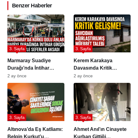
Benzer Haberler
3. Sayfa
3. Sayfa
Marmaray Suadiye
Kerem Karakaya
Durağı’nda İntihar
Davasında Kritik
Girişimi
Dönemeç: Savcıdan
2 ay önce
2 ay önce
Ağırlaştırılmış Müebbet
Talebi
3. Sayfa
3. Sayfa
Altınova’da Eş Katliamı:
Ahmet Anıl’ın Cinayete
Belgin Kurkut’u
Kurban Gittiği