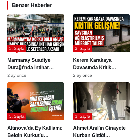
Benzer Haberler
3. Sayfa
3. Sayfa
Marmaray Suadiye
Kerem Karakaya
Durağı’nda İntihar
Davasında Kritik
Girişimi
Dönemeç: Savcıdan
2 ay önce
2 ay önce
Ağırlaştırılmış Müebbet
Talebi
3. Sayfa
3. Sayfa
Altınova’da Eş Katliamı:
Ahmet Anıl’ın Cinayete
Belgin Kurkut’u
Kurban Gittiği