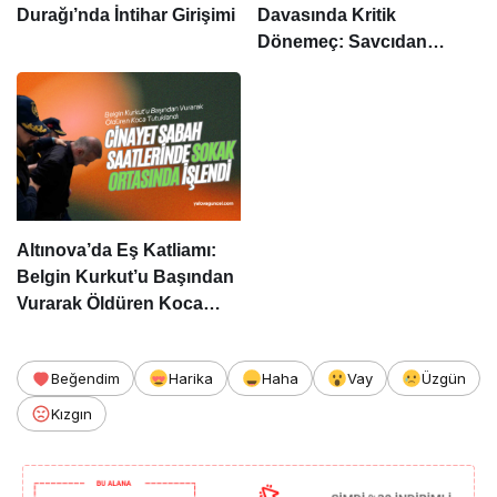
Durağı’nda İntihar Girişimi
Davasında Kritik
Dönemeç: Savcıdan
Ağırlaştırılmış Müebbet
Talebi
Altınova’da Eş Katliamı:
Belgin Kurkut’u Başından
Vurarak Öldüren Koca
Tutuklandı
Beğendim
Harika
Haha
Vay
Üzgün
Kızgın