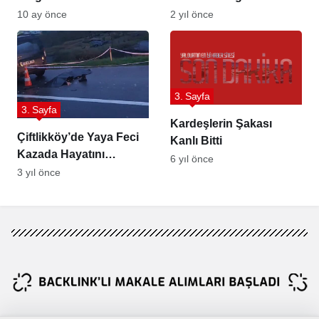
Başından Vurarak
Düşünülüyor
10 ay önce
2 yıl önce
Öldüren Koca
Tutuklandı
3. Sayfa
3. Sayfa
Kardeşlerin Şakası
Çiftlikköy’de Yaya Feci
Kanlı Bitti
Kazada Hayatını
6 yıl önce
Kaybetti
3 yıl önce