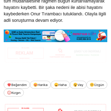
tüm müdahalesine rağmen bugün kurtarılamayarak
hayatını kaybetti. Bir şaka nedeni ile abisi hayatını
kaybederken Onur Tırambacı tutuklandı. Olayla ilgili
adli soruşturma devam ediyor.
Beğendim
Harika
Haha
Vay
Üzgün
Kızgın