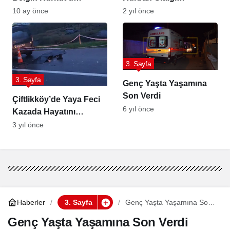
Başından Vurarak
Düşünülüyor
10 ay önce
2 yıl önce
Öldüren Koca
Tutuklandı
3. Sayfa
3. Sayfa
Genç Yaşta Yaşamına
Son Verdi
Çiftlikköy’de Yaya Feci
6 yıl önce
Kazada Hayatını
Kaybetti
3 yıl önce
Haberler
3. Sayfa
Genç Yaşta Yaşamına Son
Verdi
Genç Yaşta Yaşamına Son Verdi