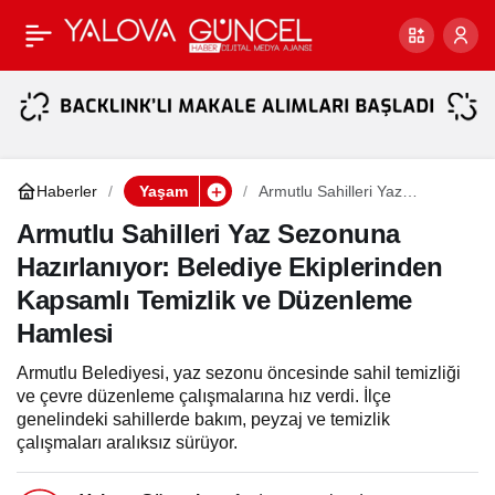
Yalova’da Sineklerle
Paylaş
Mücadelede Yeni Dönem:
Ortak Alanlara Akıllı Sinek
Haberler
Yaşam
Armutlu Sahilleri Yaz
Sezonuna Hazırlanıyor:
Kapanları Kuruldu
Belediye Ekiplerinden
Armutlu Sahilleri Yaz Sezonuna
Kapsamlı Temizlik ve
Hazırlanıyor: Belediye Ekiplerinden
Düzenleme Hamlesi
Kapsamlı Temizlik ve Düzenleme
Hamlesi
Armutlu Belediyesi, yaz sezonu öncesinde sahil temizliği
ve çevre düzenleme çalışmalarına hız verdi. İlçe
genelindeki sahillerde bakım, peyzaj ve temizlik
çalışmaları aralıksız sürüyor.