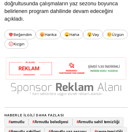
doğrultusunda çalışmaların yaz sezonu boyunca
belirlenen program dahilinde devam edeceğini
açıkladı.
Beğendim
Harika
Haha
Vay
Üzgün
Kızgın
HABERLE ILGILI DAHA FAZLASI
#
armutlu
#
Armutlu belediyesi
#
Armutlu sahil temizliği
#
Armutlu sahilleri
#
Armutlu yaz sezonu
#
çevre temizliği