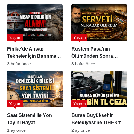
Yaşam
Yaşam
Finike’de Ahşap
Rüstem Paşa’nın
Tekneler İçin Barınma
Ölümünden Sonra
Sorunu Büyüyor
Bıraktığı Servet Hayrete
3 hafta önce
3 hafta önce
Düşürüyor
Yaşam
Yaşam
Saat Sistemi ile Yön
Bursa Büyükşehir
Tayini Hayat
Belediyesi’ne TİHEK’ten
Kurtarabiliyor
256 Bin TL Ceza
1 ay önce
2 ay önce