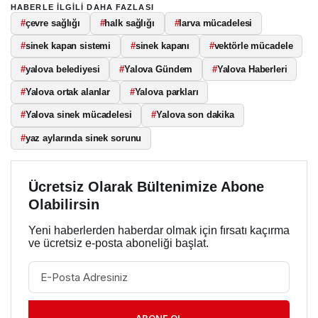
HABERLE ILGILI DAHA FAZLASI
#
çevre sağlığı
#
halk sağlığı
#
larva mücadelesi
#
sinek kapan sistemi
#
sinek kapanı
#
vektörle mücadele
#
yalova belediyesi
#
Yalova Gündem
#
Yalova Haberleri
#
Yalova ortak alanlar
#
Yalova parkları
#
Yalova sinek mücadelesi
#
Yalova son dakika
#
yaz aylarında sinek sorunu
Ücretsiz Olarak Bültenimize Abone
Olabilirsin
Yeni haberlerden haberdar olmak için fırsatı kaçırma
ve ücretsiz e-posta aboneliği başlat.
ABONE OL