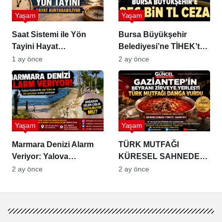
Yaşam
Yaşam
Saat Sistemi ile Yön
Bursa Büyükşehir
Tayini Hayat
Belediyesi’ne TİHEK’ten
Kurtarabiliyor
256 Bin TL Ceza
1 ay önce
2 ay önce
Yaşam
Yaşam
Marmara Denizi Alarm
TÜRK MUTFAĞI
Veriyor: Yalova
KÜRESEL SAHNEDE
Sahillerinden Yükselen
GÜÇLENİYOR
2 ay önce
2 ay önce
Koku Çevre Felaketinin
Habercisi