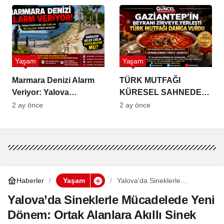
Yaşam
Yaşam
Marmara Denizi Alarm
TÜRK MUTFAĞI
Veriyor: Yalova
KÜRESEL SAHNEDE
Sahillerinden Yükselen
GÜÇLENİYOR
2 ay önce
2 ay önce
Koku Çevre Felaketinin
Habercisi
Haberler
Yaşam
Yalova’da Sineklerle
Mücadelede Yeni Dönem:
Ortak Alanlara Akıllı Sinek
Yalova’da Sineklerle Mücadelede Yeni
Kapanları Kuruldu
Dönem: Ortak Alanlara Akıllı Sinek