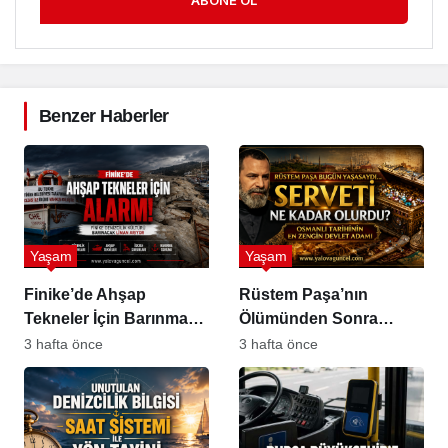
Benzer Haberler
Yaşam
Yaşam
Finike’de Ahşap
Rüstem Paşa’nın
Tekneler İçin Barınma
Ölümünden Sonra
Sorunu Büyüyor
Bıraktığı Servet Hayrete
3 hafta önce
3 hafta önce
Düşürüyor