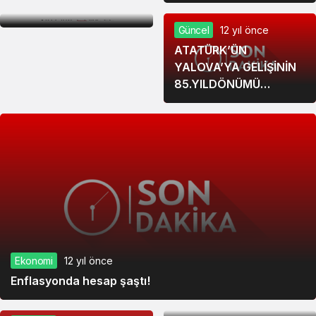
OLMAK İSTİYORUM”
Güncel
12 yıl önce
ATATÜRK’ÜN
YALOVA’YA GELİŞİNİN
85.YILDÖNÜMÜ
COŞKUYLA KUTLANDI
Ekonomi
12 yıl önce
Gündem
12 yıl önce
Enflasyonda hesap şaştı!
Çınarcık Belediyesi :
BUNUN ADI TERÖRİZM