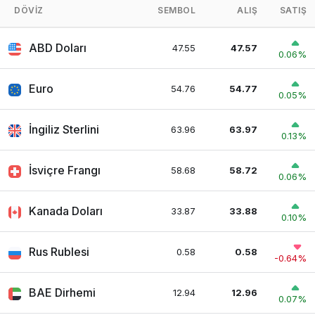
DÖVIZ
SEMBOL
ALIŞ
SATIŞ
ABD Doları
47.55
47.57
0.06%
Euro
54.76
54.77
0.05%
İngiliz Sterlini
63.96
63.97
0.13%
İsviçre Frangı
58.68
58.72
0.06%
Kanada Doları
33.87
33.88
0.10%
Rus Rublesi
0.58
0.58
-0.64%
BAE Dirhemi
12.94
12.96
0.07%