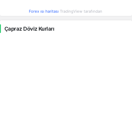
Azerbaycan Manatı
27.97
27.98
0.06%
Forex ısı haritası
TradingView tarafından
Konvertibl Mark
27.98
27.99
-1.42%
Çapraz Döviz Kurları
Şili Pesosu
0.05
0.05
0.08%
Kolombiya Pesosu
0.01
0.01
-0.02%
Kostarika Kolonu
0.10
0.10
0.06%
Cezayir Dinarı
0.36
0.36
0.07%
Mısır Lirası
0.94
0.94
-0.35%
Hong Kong Doları
6.06
6.07
0.05%