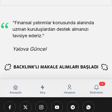
“Finansal yatırımlar konusunda alanında
uzman kuruluşlardan destek almanızı
tavsiye ederiz.”
Yalova Güncel
1
Copyright © 2026 , Tüm Hakları Yalova Güncel Haber Aittir !
Anasayfa
Akış
Hesabım
Bildirimler
Künye
Sorumluluk Reddi
İletişim