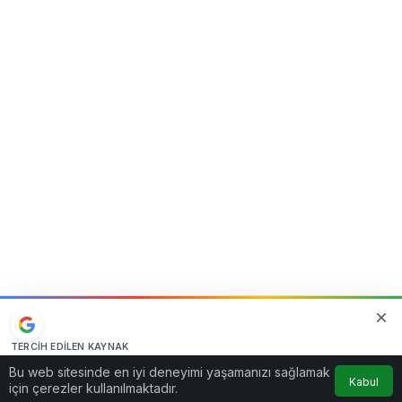
TERCIH EDILEN KAYNAK
Google'da bizi öne çıkarın
Bu web sitesinde en iyi deneyimi yaşamanızı sağlamak
Kabul
Kaynağı Ekle
için çerezler kullanılmaktadır.