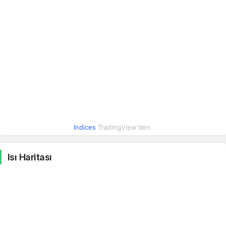
Suudi Riyali
12.66
12.67
0.06%
Irak Dinarı
0.04
0.04
-0.09%
İsrail Şekeli
15.64
15.65
0.23%
Hindistan Rupisi
0.50
0.50
0.06%
Indices
TradingView'den
Meksika Pesosu
2.75
2.75
0.23%
Isı Haritası
Macar Forinti
0.15
0.15
0.12%
Yeni Zelanda Doları
27.92
27.93
0.09%
Brezilya Reali
9.34
9.35
0.01%