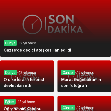
Dünya
12 yıl önce
Gazze’de geçici ateşkes ilan edildi
Dünya
12 yıl önce
Güncel
12 yıl önce
O ülke İsrail’i terörist
Murat Göğebakan’ın
devlet ilan etti
son fotoğrafı
Eğitim
12 yıl önce
Güncel
12 yıl önce
Öğrencinin Kabusu