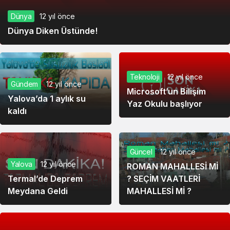
Dünya
12 yıl önce
Dünya Diken Üstünde!
Teknoloji
12 yıl önce
Gündem
12 yıl önce
Microsoft’un Bilişim
Yalova’da 1 aylık su
Yaz Okulu başlıyor
kaldı
Güncel
12 yıl önce
Yalova
12 yıl önce
ROMAN MAHALLESİ Mİ
Termal’de Deprem
? SEÇİM VAATLERİ
Meydana Geldi
MAHALLESİ Mİ ?