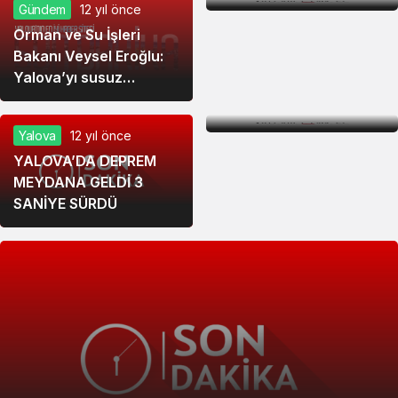
Gündem
12 yıl önce
Orman ve Su İşleri
Bakanı Veysel Eroğlu:
Siyaset
12 yıl önce
Yalova’yı susuz
İnegöl’de Muharrem
bırakmayız
İnce:ÖNCE ADAM OL
Yalova
12 yıl önce
YALOVA’DA DEPREM
MEYDANA GELDİ 3
SANİYE SÜRDÜ